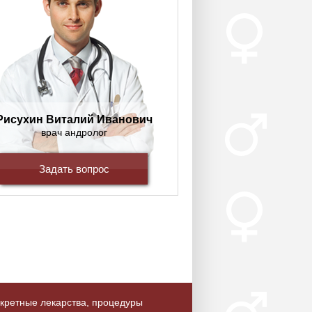
Рисухин Виталий Иванович
врач андролог
Задать вопрос
кретные лекарства, процедуры