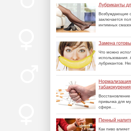
Лубриканты дл
Возбуждающие с
заключается пол
интимных смазок
Замена готовы
Что можно испол
использования. 
лубрикантов. Не
Нормализация
табакокурения
Восстановление 
привычка для му
сфере....
Пенный напит
Как пиво влияет