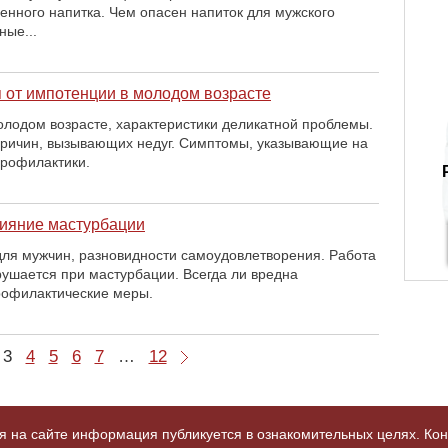
енного напитка. Чем опасен напиток для мужского
ные...
я от импотенции в молодом возрасте
лодом возрасте, характеристики деликатной проблемы.
причин, вызывающих недуг. Симптомы, указывающие на
профилактики.
ияние мастурбации
ля мужчин, разновидности самоудовлетворения. Работа
рушается при мастурбации. Всегда ли вредна
рофилактические меры.
3
4
5
6
7
…
12
я на сайте информация публикуется в ознакомительных целях. Кон